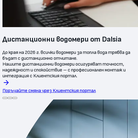
Дистанционни водомери от Dalsia
До края на 2026 г. всички водомери за топла вода трябва да
бъдат с дистанционно отчитане.
Нашите дистанционни водомери осигуряват точност,
надеждност и спокойствие – с професионален монтаж и
интеграция с Клиентския портал.
Поръчайте смяна чрез Клиентския портал