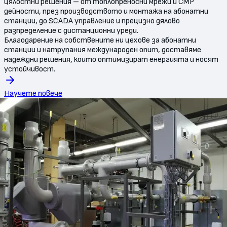
цялостни решения – от топлопреносни мрежи и СМР
дейности, през производството и монтажа на абонатни
станции, до SCADA управление и прецизно дялово
разпределение с дистанционни уреди.
Благодарение на собствените ни цехове за абонатни
станции и натрупания международен опит, доставяме
надеждни решения, които оптимизират енергията и носят
устойчивост.
Научете повече