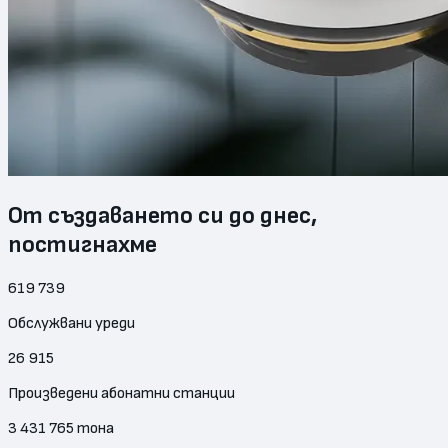
От създаването си до днес,
постигнахме
619 739
Обслужвани уреди
26 915
Произведени абонатни станции
3 431 765
тона