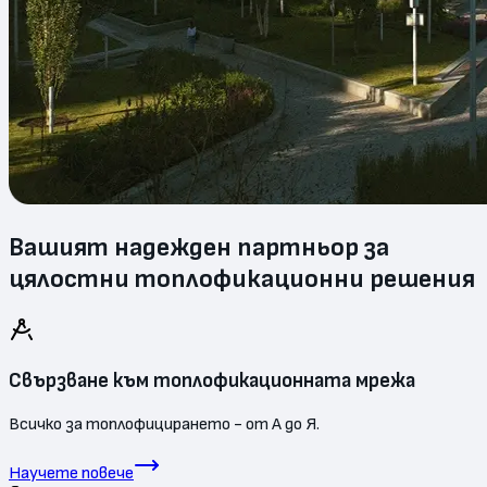
Вашият надежден партньор за
цялостни топлофикационни решения
Свързване към топлофикационната мрежа
Всичко за топлофицирането - от А до Я.
Научете повече