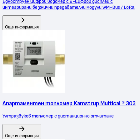
Едноструен цифров водомер с 8-цифров дисплей с
интегрирани безжични предавателни модули wM-Bus / LoRa.
Още информация
Апартаментен топломер Kamstrup Multical ® 303
Ултразвуков топломер с дистанционно отчитане
Още информация