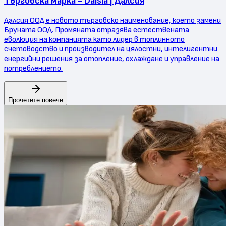
Търговска марка - Dalsia | Далсия
Далсия ООД е новото търговско наименование, което замени
Бруната ООД. Промяната отразява естествената
еволюция на компанията като лидер в топлинното
счетоводство и производител на цялостни, интелигентни
енергийни решения за отопление, охлаждане и управление на
потреблението.
Прочетете повече